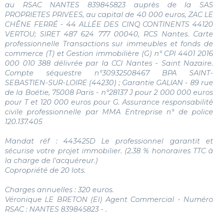
au RSAC NANTES 839845823 auprès de la SAS
PROPRIETES PRIVEES, au capital de 40 000 euros, ZAC LE
CHÊNE FERRÉ - 44 ALLÉE DES CINQ CONTINENTS 44120
VERTOU; SIRET 487 624 777 00040, RCS Nantes. Carte
professionnelle Transactions sur immeubles et fonds de
commerce (T) et Gestion immobilière (G) n° CPI 4401 2016
000 010 388 délivrée par la CCI Nantes - Saint Nazaire.
Compte séquestre n°30932508467 BPA SAINT-
SEBASTIEN-SUR-LOIRE (44230) ; Garantie GALIAN - 89 rue
de la Boétie, 75008 Paris - n°28137 J pour 2 000 000 euros
pour T et 120 000 euros pour G. Assurance responsabilité
civile professionnelle par MMA Entreprise n° de police
120.137.405
Mandat réf : 443425D Le professionnel garantit et
sécurise votre projet immobilier. (2.38 % honoraires TTC à
la charge de l'acquéreur.)
Copropriété de 20 lots.
Charges annuelles : 320 euros.
Véronique LE BRETON (EI) Agent Commercial - Numéro
RSAC : NANTES 839845823 - .