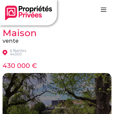
Maison
vente
à Nantes
44300
430 000 €
Lire la video