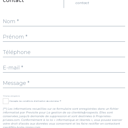
contact
contact
*Champ obligatoire
J’accepte les conditions d’utilisation des données **
(**) Les informations recueillies sur ce formulaire sont enregistrées dans un fichier
informatisé par Previsite pour La gestion de sa clientèle/prospects. Elles sont
conservées jusqu’à demande de suppression et sont destinées à Proprietes-
privees.com. Conformément à la loi « informatique et libertés », vous pouvez exercer
votre droit d’accès aux données vous concernant et les faire rectifier en contactant
rgpd@la-boite-immo.com.