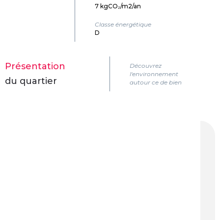
7 kgCO₂/m2/an
Classe énergétique
D
Présentation
Découvrez
l'environnement
du quartier
autour ce de bien